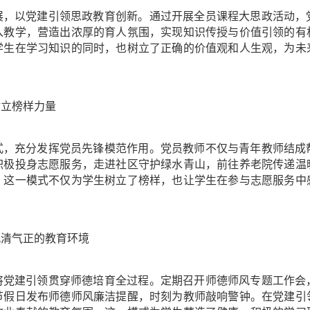
合发展，以党建引领思政教育创新。通过开展全员课程大思政活动
入教学，营造出浓厚的育人氛围，实现知识传授与价值引领的有
学生在学习知识的同时，也树立了正确的价值观和人生观，为未
树立榜样力量
”模式，充分发挥党员先锋模范作用。党员教师不仅与青年教师结
积极投身志愿服务，走进社区守护绿水青山，前往养老院传递温
。这一模式不仅为学生树立了榜样，也让学生在参与志愿服务中
造风清气正的教育环境
设，将党建引领贯穿师德培育全过程。定期召开师德师风专题工作
节假日发布师德师风廉洁提醒，时刻为教师敲响警钟。在党建引