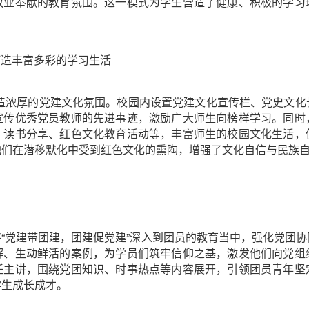
敬业奉献的教育氛围。这一模式为学生营造了健康、积极的学习
生打造丰富多彩的学习生活
造浓厚的党建文化氛围。校园内设置党建文化宣传栏、党史文化
宣传优秀党员教师的先进事迹，激励广大师生向榜样学习。同时
、读书分享、红色文化教育活动等，丰富师生的校园文化生活，
他们在潜移默化中受到红色文化的熏陶，增强了文化自信与民族
作，将“党建带团建，团建促党建”深入到团员的教育当中，强化党
解、生动鲜活的案例，为学员们筑牢信仰之基，激发他们向党组
任主讲，围绕党团知识、时事热点等内容展开，引领团员青年坚
学生成长成才。