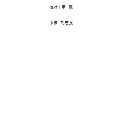
校对｜董 珉
审核 | 刘志强