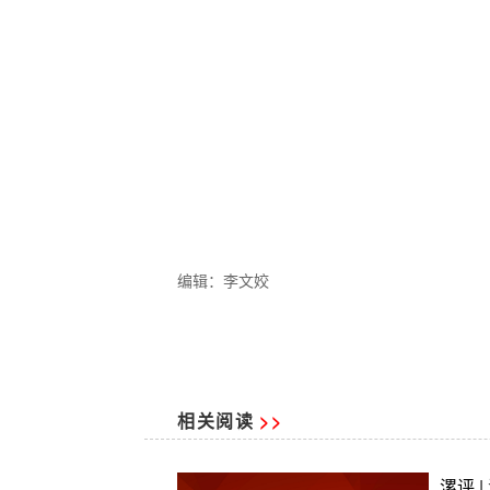
编辑：李文姣
相关阅读
>>
漯评 